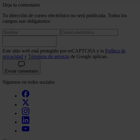
uso que haga del sitio web con nuestros partners de redes so
Deja tu comentario
quienes pueden combinarla con otra información que les ha
Tu dirección de correo electrónico no será publicada. Todos los
recopilado a partir del uso que haya hecho de sus servicios.
campos son obligatorios
Este sitio web está protegido por reCAPTCHA y la
Política de
privacidad
y
Términos de servicio
de Google aplican.
Enviar comentario
Síguenos en redes sociales