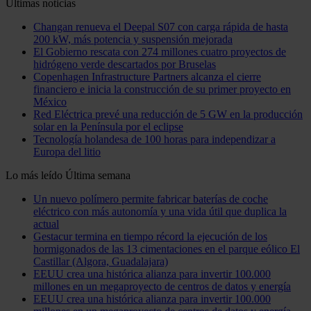
Últimas noticias
Changan renueva el Deepal S07 con carga rápida de hasta
200 kW, más potencia y suspensión mejorada
El Gobierno rescata con 274 millones cuatro proyectos de
hidrógeno verde descartados por Bruselas
Copenhagen Infrastructure Partners alcanza el cierre
financiero e inicia la construcción de su primer proyecto en
México
Red Eléctrica prevé una reducción de 5 GW en la producción
solar en la Península por el eclipse
Tecnología holandesa de 100 horas para independizar a
Europa del litio
Lo más leído
Última semana
Un nuevo polímero permite fabricar baterías de coche
eléctrico con más autonomía y una vida útil que duplica la
actual
Gestacur termina en tiempo récord la ejecución de los
hormigonados de las 13 cimentaciones en el parque eólico El
Castillar (Algora, Guadalajara)
EEUU crea una histórica alianza para invertir 100.000
millones en un megaproyecto de centros de datos y energía
EEUU crea una histórica alianza para invertir 100.000