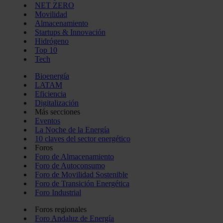
NET ZERO
Movilidad
Almacenamiento
Startups & Innovación
Hidrógeno
Top 10
Tech
Bioenergía
LATAM
Eficiencia
Digitalización
Más secciones
Eventos
La Noche de la Energía
10 claves del sector energético
Foros
Foro de Almacenamiento
Foro de Autoconsumo
Foro de Movilidad Sostenible
Foro de Transición Energética
Foro Industrial
Foros regionales
Foro Andaluz de Energía