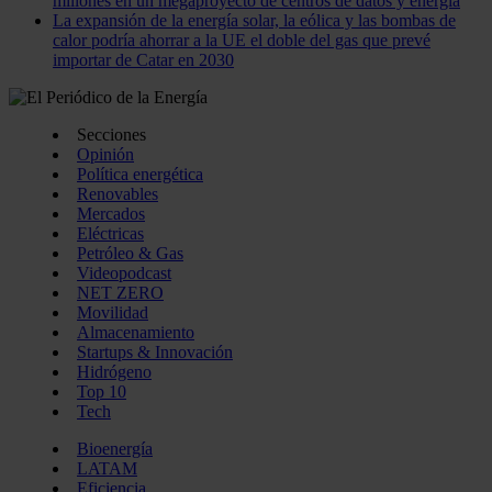
millones en un megaproyecto de centros de datos y energía
La expansión de la energía solar, la eólica y las bombas de
calor podría ahorrar a la UE el doble del gas que prevé
importar de Catar en 2030
Secciones
Opinión
Política energética
Renovables
Mercados
Eléctricas
Petróleo & Gas
Videopodcast
NET ZERO
Movilidad
Almacenamiento
Startups & Innovación
Hidrógeno
Top 10
Tech
Bioenergía
LATAM
Eficiencia