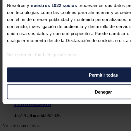
Nosotros y
nuestros 1022 socios
procesamos sus datos pers
con tecnologías como las cookies para almacenar y acceder 
con el fin de ofrecer publicidad y contenido personalizados, 
contenido, investigación de audiencia y desarrollo de servici
quién usa sus datos y con qué propósitos. Puede cambiar o r
cualquier momento desde la Declaración de cookies o clican
Si lo permite, también quisiéramos:
Recopilar información sobre su ubicación geográfica 
varios metros
Permitir todas
Identificar su dispositivo analizándolo activamente p
La industria eólica recupera impulso,
específicas (huellas digitales)
pero encara una nueva etapa
Obtenga más información sobre cómo se procesan sus datos
Denegar
marcada por la eficiencia y la
preferencias en la
sección de datos
. Puede cambiar o retira
rentabilidad
momento en la Declaración de cookies.
José A. Roca
04/08/2026
Las cookies de este sitio web se usan para personalizar el c
No hay comentarios
funciones de redes sociales y analizar el tráfico. Además, 