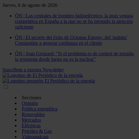
Jueves, 6 de agosto de 2026
ÓN | Las centrales de bombeo hidroeléctrico, la gran ventaja
competitiva en España a la que no se ha prestado la atención
suficiente
ÓN | El secreto del éxito de Octopus Energy: del 'pulpito'
Constantine a generar confianza en el cliente
ÓN | Joan Groizard: "Si el problema es de control de tensión,
la respuesta desde luego no es la nuclear"
Suscríbete a nuestra Newsletter
Secciones
Opinión
Política energética
Renovables
Mercados
Eléctricas
Petróleo & Gas
Videopodcast