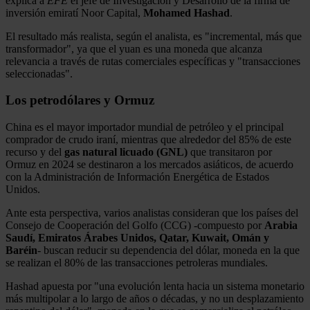
explica a
EFE
el jefe de Investigación y Desarrollo de la firma de
inversión emiratí Noor Capital,
Mohamed Hashad
.
El resultado más realista, según el analista, es "incremental, más que
transformador", ya que el yuan es una moneda que alcanza
relevancia a través de rutas comerciales específicas y "transacciones
seleccionadas".
Los petrodólares y Ormuz
China es el mayor importador mundial de petróleo y el principal
comprador de crudo iraní, mientras que alrededor del 85% de este
recurso y del
gas natural licuado (GNL)
que transitaron por
Ormuz en 2024 se destinaron a los mercados asiáticos, de acuerdo
con la Administración de Información Energética de Estados
Unidos.
Ante esta perspectiva, varios analistas consideran que los países del
Consejo de Cooperación del Golfo (CCG) -compuesto por
Arabia
Saudí, Emiratos Árabes Unidos, Qatar, Kuwait, Omán y
Baréin
- buscan reducir su dependencia del dólar, moneda en la que
se realizan el 80% de las transacciones petroleras mundiales.
Hashad apuesta por "una evolución lenta hacia un sistema monetario
más multipolar a lo largo de años o décadas, y no un desplazamiento