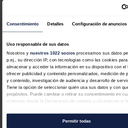
Consentimiento
Detalles
Configuración de anuncios
Uso responsable de sus datos
Nosotros y
nuestros 1022 socios
procesamos sus datos pe
p.ej., su dirección IP, con tecnologías como las cookies para
almacenar y acceder la información en su dispositivo con el 
ofrecer publicidad y contenido personalizados, medición de p
y contenido, investigación de audiencia y desarrollo de servi
La inteligencia artificial y el futuro
Tiene la opción de seleccionar quién usa sus datos y con qu
del sector energético
propósitos. Puede cambiar o retirar su consentimiento en cu
momento desde la Declaración de cookies o clicando en el 
Josep Solé
06/08/2026
consentimiento.
Permitir todas
Si lo permite, también quisiéramos: