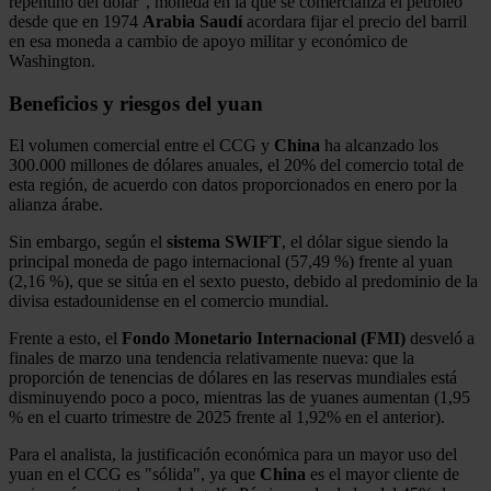
repentino del dólar", moneda en la que se comercializa el petróleo
desde que en 1974
Arabia
Saudí
acordara fijar el precio del barril
en esa moneda a cambio de apoyo militar y económico de
Washington.
Beneficios y riesgos del yuan
El volumen comercial entre el CCG y
China
ha alcanzado los
300.000 millones de dólares anuales, el 20% del comercio total de
esta región, de acuerdo con datos proporcionados en enero por la
alianza árabe.
Sin embargo, según el
sistema
SWIFT
, el dólar sigue siendo la
principal moneda de pago internacional (57,49 %) frente al yuan
(2,16 %), que se sitúa en el sexto puesto, debido al predominio de la
divisa estadounidense en el comercio mundial.
Frente a esto, el
Fondo Monetario Internacional (FMI)
desveló a
finales de marzo una tendencia relativamente nueva: que la
proporción de tenencias de dólares en las reservas mundiales está
disminuyendo poco a poco, mientras las de yuanes aumentan (1,95
% en el cuarto trimestre de 2025 frente al 1,92% en el anterior).
Para el analista, la justificación económica para un mayor uso del
yuan en el CCG es "sólida", ya que
China
es el mayor cliente de