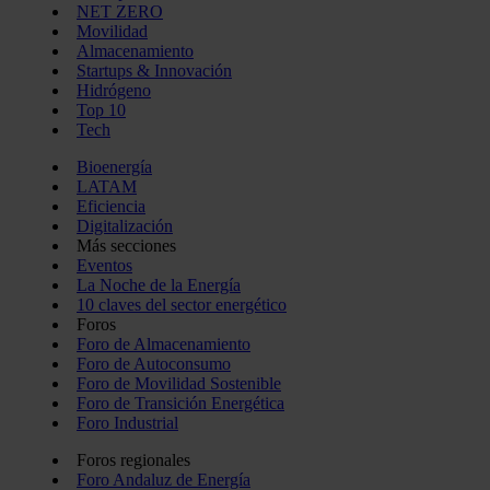
NET ZERO
Movilidad
Almacenamiento
Startups & Innovación
Hidrógeno
Top 10
Tech
Bioenergía
LATAM
Eficiencia
Digitalización
Más secciones
Eventos
La Noche de la Energía
10 claves del sector energético
Foros
Foro de Almacenamiento
Foro de Autoconsumo
Foro de Movilidad Sostenible
Foro de Transición Energética
Foro Industrial
Foros regionales
Foro Andaluz de Energía