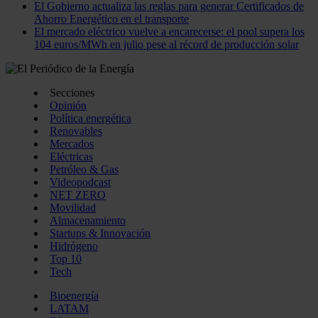
El Gobierno actualiza las reglas para generar Certificados de
Ahorro Energético en el transporte
El mercado eléctrico vuelve a encarecerse: el pool supera los
104 euros/MWh en julio pese al récord de producción solar
Secciones
Opinión
Política energética
Renovables
Mercados
Eléctricas
Petróleo & Gas
Videopodcast
NET ZERO
Movilidad
Almacenamiento
Startups & Innovación
Hidrógeno
Top 10
Tech
Bioenergía
LATAM