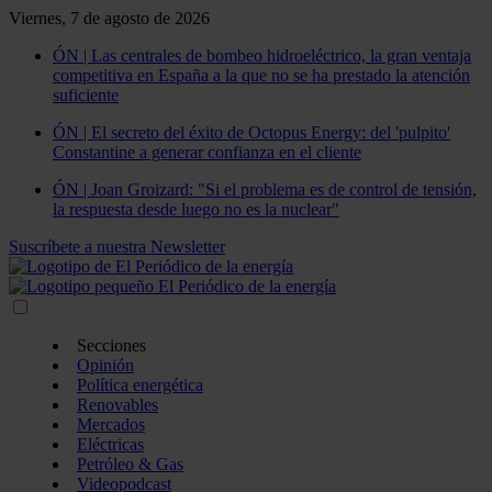
Viernes, 7 de agosto de 2026
ÓN | Las centrales de bombeo hidroeléctrico, la gran ventaja
competitiva en España a la que no se ha prestado la atención
suficiente
ÓN | El secreto del éxito de Octopus Energy: del 'pulpito'
Constantine a generar confianza en el cliente
ÓN | Joan Groizard: "Si el problema es de control de tensión,
la respuesta desde luego no es la nuclear"
Suscríbete a nuestra Newsletter
Secciones
Opinión
Política energética
Renovables
Mercados
Eléctricas
Petróleo & Gas
Videopodcast