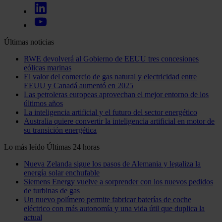
Últimas noticias
RWE devolverá al Gobierno de EEUU tres concesiones
eólicas marinas
El valor del comercio de gas natural y electricidad entre
EEUU y Canadá aumentó en 2025
Las petroleras europeas aprovechan el mejor entorno de los
últimos años
La inteligencia artificial y el futuro del sector energético
Australia quiere convertir la inteligencia artificial en motor de
su transición energética
Lo más leído
Últimas 24 horas
Nueva Zelanda sigue los pasos de Alemania y legaliza la
energía solar enchufable
Siemens Energy vuelve a sorprender con los nuevos pedidos
de turbinas de gas
Un nuevo polímero permite fabricar baterías de coche
eléctrico con más autonomía y una vida útil que duplica la
actual