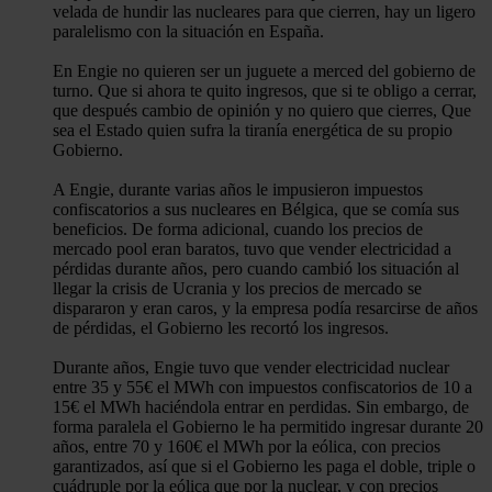
velada de hundir las nucleares para que cierren, hay un ligero
paralelismo con la situación en España.
En Engie no quieren ser un juguete a merced del gobierno de
turno. Que si ahora te quito ingresos, que si te obligo a cerrar,
que después cambio de opinión y no quiero que cierres, Que
sea el Estado quien sufra la tiranía energética de su propio
Gobierno.
A Engie, durante varias años le impusieron impuestos
confiscatorios a sus nucleares en Bélgica, que se comía sus
beneficios. De forma adicional, cuando los precios de
mercado pool eran baratos, tuvo que vender electricidad a
pérdidas durante años, pero cuando cambió los situación al
llegar la crisis de Ucrania y los precios de mercado se
dispararon y eran caros, y la empresa podía resarcirse de años
de pérdidas, el Gobierno les recortó los ingresos.
Durante años, Engie tuvo que vender electricidad nuclear
entre 35 y 55€ el MWh con impuestos confiscatorios de 10 a
15€ el MWh haciéndola entrar en perdidas. Sin embargo, de
forma paralela el Gobierno le ha permitido ingresar durante 20
años, entre 70 y 160€ el MWh por la eólica, con precios
garantizados, así que si el Gobierno les paga el doble, triple o
cuádruple por la eólica que por la nuclear, y con precios