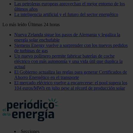
Las petroleras europeas aprovechan el mejor entorno de los
últimos años
La inteligencia artificial y el futuro del sector energético
Lo más leído
Últimas 24 horas
Nueva Zelanda sigue los pasos de Alemania y legaliza la
energía solar enchufable
Siemens Energy vuelve a sorprender con los nuevos pedidos
de turbinas de gas
Un nuevo polímero permite fabricar baterías de coche
eléctrico con más autonomía y una vida útil que duplica la
actual
El Gobierno actualiza las reglas para generar Certificados de
Ahorro Energético en el transporte
El mercado eléctrico vuelve a encarecerse: el pool supera los
104 euros/MWh en julio pese al récord de producción solar
Secciones