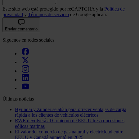
Este sitio web está protegido por reCAPTCHA y la
Política de
privacidad
y
Términos de servicio
de Google aplican.
Enviar comentario
Síguenos en redes sociales
Últimas noticias
Hyundai y Zunder se alían para ofrecer ventajas de carga
rápida a los clientes de vehículos eléctricos
RWE devolverá al Gobierno de EEUU tres concesiones
eólicas marinas
El valor del comercio de gas natural y electricidad entre
EEUU y Canadá aumentó en 2025