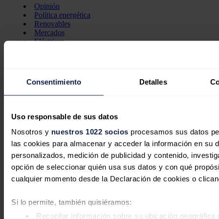
Opinión
Política energética
Renovables
Mercados
Eléctricas
Petróleo & Gas
Videopodcast
NET ZERO
Movilidad
Consentimiento
Detalles
Co
Almacenamiento
Startups & Innovación
Hidrógeno
Top 10
Uso responsable de sus datos
Tech
Nosotros y
nuestros 1022 socios
procesamos sus datos pers
Bioenergía
las cookies para almacenar y acceder la información en su dis
LATAM
Eficiencia
personalizados, medición de publicidad y contenido, investiga
Digitalización
opción de seleccionar quién usa sus datos y con qué propósi
Más secciones
cualquier momento desde la Declaración de cookies o clican
Eventos
La Noche de la Energía
10 claves del sector energético
Si lo permite, también quisiéramos:
Foros
Recopilar información sobre su ubicación geográfica 
Foro de Almacenamiento