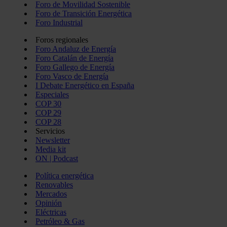
Foro de Movilidad Sostenible
Foro de Transición Energética
Foro Industrial
Foros regionales
Foro Andaluz de Energía
Foro Catalán de Energía
Foro Gallego de Energía
Foro Vasco de Energía
I Debate Energético en España
Especiales
COP 30
COP 29
COP 28
Servicios
Newsletter
Media kit
ON | Podcast
Política energética
Renovables
Mercados
Opinión
Eléctricas
Petróleo & Gas