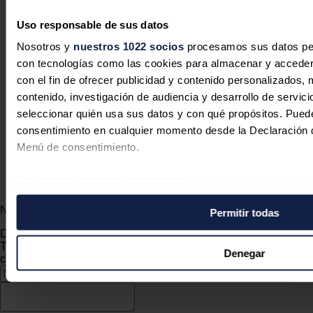
Redacción
04/08/2026
Uso responsable de sus datos
Nosotros y
nuestros 1022 socios
procesamos sus datos pers
con tecnologías como las cookies para almacenar y acceder 
con el fin de ofrecer publicidad y contenido personalizados, 
contenido, investigación de audiencia y desarrollo de servici
Sonnedix cierra financiación por
seleccionar quién usa sus datos y con qué propósitos. Puede
730 millones para acelerar sus
consentimiento en cualquier momento desde la Declaración d
proyectos renovables en el sur de
Menú de consentimiento.
Europa
Si lo permite, también quisiéramos:
Redacción
03/08/2026
Recopilar información sobre su ubicación geográfica 
No hay comentarios
Permitir todas
de varios metros
Identificar su dispositivo analizándolo activamente p
Deja tu comentario
Tu dirección de correo electrónico no será publicada. Todos los
específicas (huellas digitales)
Denegar
campos son obligatorios
Obtenga más información sobre cómo se procesan sus datos
preferencias en la
sección de datos
. Puede cambiar o retira
momento en la Declaración de cookies.