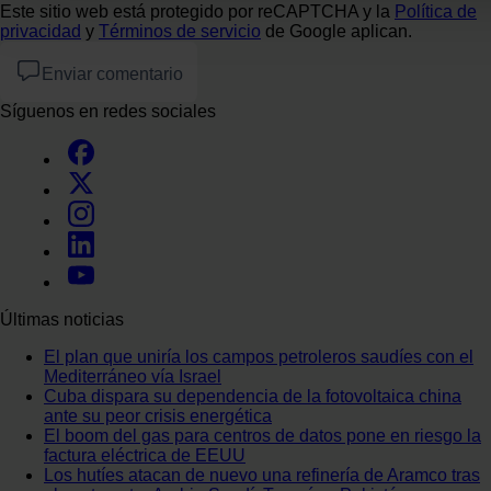
Este sitio web está protegido por reCAPTCHA y la
Política de
privacidad
y
Términos de servicio
de Google aplican.
Las cookies de este sitio web se usan para personalizar el c
funciones de redes sociales y analizar el tráfico. Además, 
Enviar comentario
uso que haga del sitio web con nuestros partners de redes so
Síguenos en redes sociales
web, quienes pueden combinarla con otra información que l
hayan recopilado a partir del uso que haya hecho de sus serv
Últimas noticias
El plan que uniría los campos petroleros saudíes con el
Mediterráneo vía Israel
Cuba dispara su dependencia de la fotovoltaica china
ante su peor crisis energética
El boom del gas para centros de datos pone en riesgo la
factura eléctrica de EEUU
Los hutíes atacan de nuevo una refinería de Aramco tras