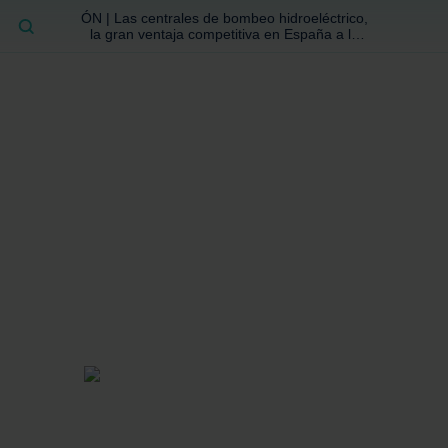
ÓN | Las centrales de bombeo hidroeléctrico,
BUSCAR
la gran ventaja competitiva en España a la
que no se ha prestado la atención suficiente