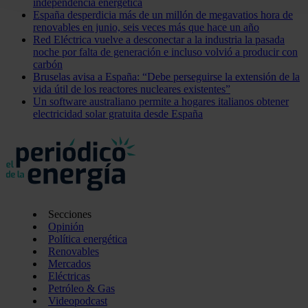
independencia energética
uso que haga del sitio web con nuestros partners de redes so
España desperdicia más de un millón de megavatios hora de
renovables en junio, seis veces más que hace un año
quienes pueden combinarla con otra información que les ha
Red Eléctrica vuelve a desconectar a la industria la pasada
recopilado a partir del uso que haya hecho de sus servicios.
noche por falta de generación e incluso volvió a producir con
carbón
Bruselas avisa a España: “Debe perseguirse la extensión de la
vida útil de los reactores nucleares existentes”
Un software australiano permite a hogares italianos obtener
electricidad solar gratuita desde España
Secciones
Opinión
Política energética
Renovables
Mercados
Eléctricas
Petróleo & Gas
Videopodcast