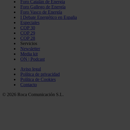
Foro Catalán de Energía
Foro Gallego de Energía
Foro Vasco de Energía
I Debate Energético en España
Especiales
COP 30
COP 29
COP 28
Servicios
Newsletter
Media kit
ON | Podcast
Aviso legal
Política de privacidad
Política de Cookies
Contacto
© 2026 Roca Comunicación S.L.