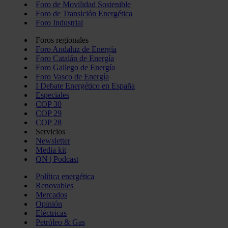
Foro de Movilidad Sostenible
Foro de Transición Energética
Foro Industrial
Foros regionales
Foro Andaluz de Energía
Foro Catalán de Energía
Foro Gallego de Energía
Foro Vasco de Energía
I Debate Energético en España
Especiales
COP 30
COP 29
COP 28
Servicios
Newsletter
Media kit
ON | Podcast
Política energética
Renovables
Mercados
Opinión
Eléctricas
Petróleo & Gas