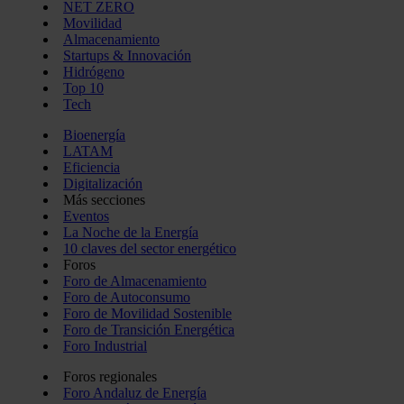
NET ZERO
Movilidad
Almacenamiento
Startups & Innovación
Hidrógeno
Top 10
Tech
Bioenergía
LATAM
Eficiencia
Digitalización
Más secciones
Eventos
La Noche de la Energía
10 claves del sector energético
Foros
Foro de Almacenamiento
Foro de Autoconsumo
Foro de Movilidad Sostenible
Foro de Transición Energética
Foro Industrial
Foros regionales
Foro Andaluz de Energía