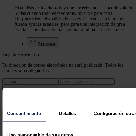
El análisis de los datos hay que hacerlo anual. Hacerlo solo de
5 días cuando todo es favorable, no sirve para nada.
Después viene el análisis de costes. En este caso la mitad
fueron ayudas estatales, pero para una integración de gran
escala las ayudas deberían ser una mínima parte del coste.
Responder
Deja tu comentario
Tu dirección de correo electrónico no será publicada. Todos los
campos son obligatorios
Este sitio web está protegido por reCAPTCHA y la
Política de
privacidad
y
Términos de servicio
de Google aplican.
Consentimiento
Detalles
Configuración de a
Enviar comentario
Síguenos en redes sociales
Uso responsable de sus datos