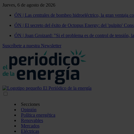
Jueves, 6 de agosto de 2026
ÓN | Las centrales de bombeo hidroeléctrico, la gran ventaja co
ÓN | El secreto del éxito de Octopus Energy: del 'pulpito' Const
ÓN | Joan Groizard: "Si el problema es de control de tensión, l
Suscríbete a nuestra Newsletter
Secciones
Opinión
Política energética
Renovables
Mercados
Eléctricas