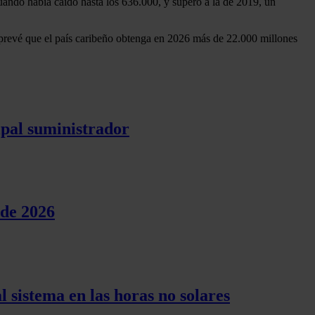
ando había caído hasta los 636.000, y superó a la de 2019, un
prevé que el país caribeño obtenga en 2026 más de 22.000 millones
pal suministrador
 de 2026
l sistema en las horas no solares