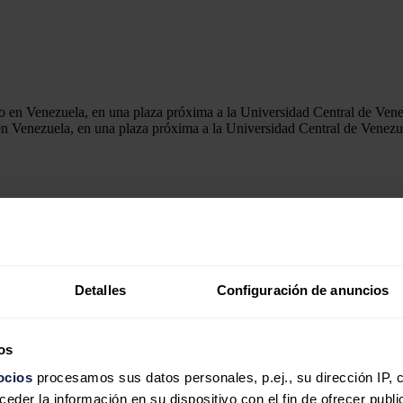
n Venezuela, en una plaza próxima a la Universidad Central de Venezu
mes consecutivo y subió un 3,7% respecto a marzo, en un contexto
publicado este miércoles por la Organización de Países Exportadores d
 barriles por día (bpd), mientras que en marzo fueron 1.095.000 b
Detalles
Configuración de anuncios
 mayores reservas probadas de petróleo del mundo, ha aumentado un 22
de Venezuela, capturó a
Nicolás
Maduro
en Caracas.
robó una reforma de la ley de hidrocarburos impulsada por la presidenta
os
e
Hugo Chávez
(1999-2013).
ocios
procesamos sus datos personales, p.ej., su dirección IP, 
 Caracas y estableció con Rodríguez una asociación energética a largo 
der la información en su dispositivo con el fin de ofrecer publi