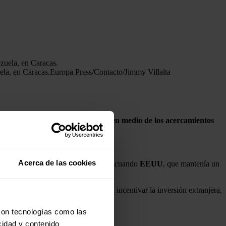
ela, en Caracas.
Europa Press/Contacto/Jimmy Villalta
 de apertura petrolera impulsada en medio de los acercamientos
e Petróleo (OPEP).
pd.
Acerca de las cookies
,9%, desde los 924.000 bpd de enero, cuando
EEUU
, que mantenía un
 encargada, Delcy Rodríguez, para incentivar la inversión extranjera,
con tecnologías como las
plazo.
cidad y contenido