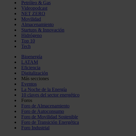
Petróleo & Gas
Videopodcast
NET ZERO
Movilidad
Almacenamiento
Startups & Innovación
Hidrógeno
Top 10
Tech
Bioenergía
LATAM
Eficiencia
Digitalización
Más secciones
Eventos
La Noche de la Energía
10 claves del sector energético
Foros
Foro de Almacenamiento
Foro de Autoconsumo
Foro de Movilidad Sostenible
Foro de Transición Energética
Foro Industrial