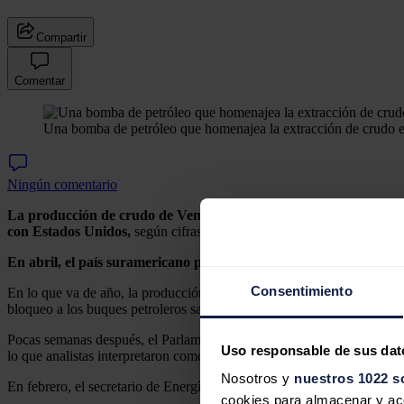
Compartir
Comentar
Una bomba de petróleo que homenajea la extracción de crudo e
Ningún comentario
La producción de crudo de Venezuela creció en abril por tercer 
con Estados Unidos,
según cifras oficiales recogidas en un informe 
En abril, el país suramericano produjo un promedio de 1.136.000
Consentimiento
En lo que va de año, la producción de este país, que cuenta con las
bloqueo a los buques petroleros sancionados que entraran y salieran 
Pocas semanas después, el Parlamento, controlado por el chavismo, ap
Uso responsable de sus dat
lo que analistas interpretaron como el desmantelamiento del legado d
Nosotros y
nuestros 1022 s
En febrero, el secretario de Energía de EEUU,
Chris Wright,
viajó a
cookies para almacenar y acce