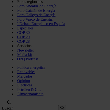
Foros regionales
Foro Andaluz de Energía
Foro Catalán de Energía
Foro Gallego de Energía
Foro Vasco de Energía
I Debate Energético en España
Especiales
COP 30
COP 29
COP 28
Servicios
Newsletter
Media kit
ON | Podcast
Política energética
Renovables
Mercados
Opinión
Eléctricas
Petróleo & Gas
Almacenamiento
Buscar