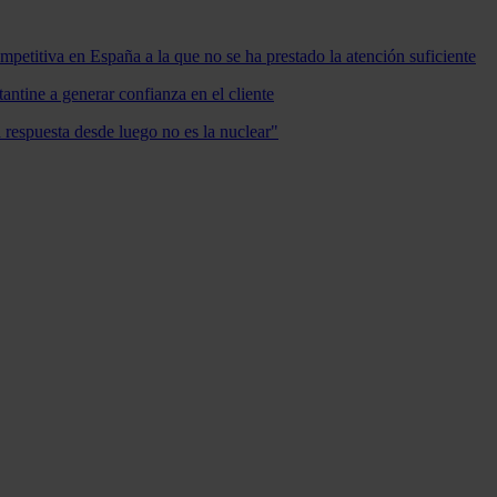
mpetitiva en España a la que no se ha prestado la atención suficiente
antine a generar confianza en el cliente
a respuesta desde luego no es la nuclear"