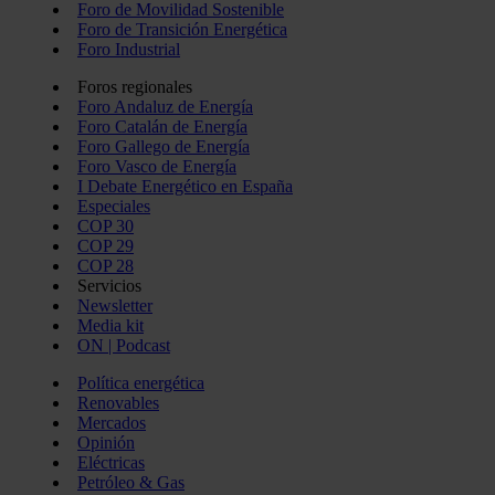
Foro de Movilidad Sostenible
Foro de Transición Energética
Foro Industrial
Foros regionales
Foro Andaluz de Energía
Foro Catalán de Energía
Foro Gallego de Energía
Foro Vasco de Energía
I Debate Energético en España
Especiales
COP 30
COP 29
COP 28
Servicios
Newsletter
Media kit
ON | Podcast
Política energética
Renovables
Mercados
Opinión
Eléctricas
Petróleo & Gas