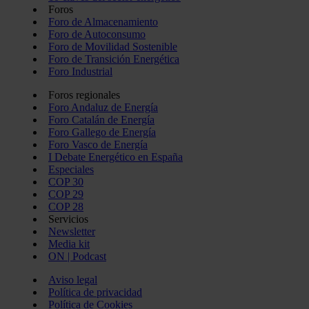
Foros
Foro de Almacenamiento
Foro de Autoconsumo
Foro de Movilidad Sostenible
Foro de Transición Energética
Foro Industrial
Foros regionales
Foro Andaluz de Energía
Foro Catalán de Energía
Foro Gallego de Energía
Foro Vasco de Energía
I Debate Energético en España
Especiales
COP 30
COP 29
COP 28
Servicios
Newsletter
Media kit
ON | Podcast
Aviso legal
Política de privacidad
Política de Cookies