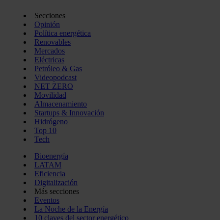
Secciones
Opinión
Política energética
Renovables
Mercados
Eléctricas
Petróleo & Gas
Videopodcast
NET ZERO
Movilidad
Almacenamiento
Startups & Innovación
Hidrógeno
Top 10
Tech
Bioenergía
LATAM
Eficiencia
Digitalización
Más secciones
Eventos
La Noche de la Energía
10 claves del sector energético