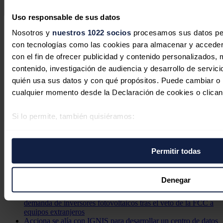
Enviar comentario
Uso responsable de sus datos
Síguenos en redes sociales
Nosotros y
nuestros 1022 socios
procesamos sus datos pers
con tecnologías como las cookies para almacenar y acceder 
con el fin de ofrecer publicidad y contenido personalizados, 
contenido, investigación de audiencia y desarrollo de servici
quién usa sus datos y con qué propósitos. Puede cambiar o r
cualquier momento desde la Declaración de cookies o clican
Si lo permite, también quisiéramos:
Últimas noticias
Recopilar información sobre su ubicación geográfica 
La australiana Horizon solicita autorización para sustituir el
varios metros
diésel y el gas por un sistema híbrido de energía solar y
Permitir todas
Identificar su dispositivo analizándolo activamente p
baterías en una localidad remota
específicas (huellas digitales)
Ming Yang pone en marcha la primera turbina eólica flotante
de 16 MW del mundo sobre plataforma flotante de patas
Obtenga más información sobre cómo se procesan sus datos
Denegar
tensadas
preferencias en la
sección de datos
. Puede cambiar o retira
Las fábricas de EEUU se preparan para cubrir la nueva
demanda de inversores fotovoltaicos tras el veto de la FCC a
momento en la Declaración de cookies.
equipos extranjeros
Acciona se alía con IGNIS para desarrollar un centro de datos