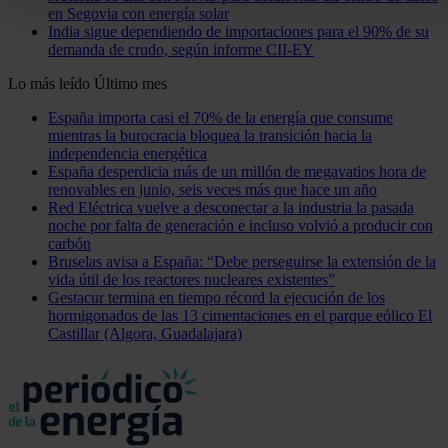
Las cookies de este sitio web se usan para personalizar el c
en Segovia con energía solar
India sigue dependiendo de importaciones para el 90% de su
funciones de redes sociales y analizar el tráfico. Además, 
demanda de crudo, según informe CII-EY
uso que haga del sitio web con nuestros partners de redes so
quienes pueden combinarla con otra información que les ha
Lo más leído
Último mes
recopilado a partir del uso que haya hecho de sus servicios.
España importa casi el 70% de la energía que consume
mientras la burocracia bloquea la transición hacia la
independencia energética
España desperdicia más de un millón de megavatios hora de
renovables en junio, seis veces más que hace un año
Red Eléctrica vuelve a desconectar a la industria la pasada
noche por falta de generación e incluso volvió a producir con
carbón
Bruselas avisa a España: “Debe perseguirse la extensión de la
vida útil de los reactores nucleares existentes”
Gestacur termina en tiempo récord la ejecución de los
hormigonados de las 13 cimentaciones en el parque eólico El
Castillar (Algora, Guadalajara)