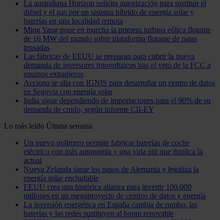
La australiana Horizon solicita autorización para sustituir el
diésel y el gas por un sistema híbrido de energía solar y
baterías en una localidad remota
Ming Yang pone en marcha la primera turbina eólica flotante
de 16 MW del mundo sobre plataforma flotante de patas
tensadas
Las fábricas de EEUU se preparan para cubrir la nueva
demanda de inversores fotovoltaicos tras el veto de la FCC a
equipos extranjeros
Acciona se alía con IGNIS para desarrollar un centro de datos
en Segovia con energía solar
India sigue dependiendo de importaciones para el 90% de su
demanda de crudo, según informe CII-EY
Lo más leído
Última semana
Un nuevo polímero permite fabricar baterías de coche
eléctrico con más autonomía y una vida útil que duplica la
actual
Nueva Zelanda sigue los pasos de Alemania y legaliza la
energía solar enchufable
EEUU crea una histórica alianza para invertir 100.000
millones en un megaproyecto de centros de datos y energía
La inversión energética en España cambia de rumbo: las
baterías y las redes sustituyen al boom renovable