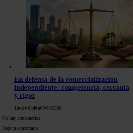
Las cookies de este sitio web se usan para personalizar el c
y los anuncios, ofrecer funciones de redes sociales y analiza
tráfico. Además, compartimos información sobre el uso que 
sitio web con nuestros partners de redes sociales, publicida
análisis web, quienes pueden combinarla con otra informació
haya proporcionado o que hayan recopilado a partir del uso 
hecho de sus servicios.
En defensa de la comercialización
independiente: competencia, cercanía
y rigor
Javier Colón
06/08/2026
No hay comentarios
Deja tu comentario