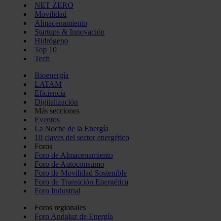
NET ZERO
Movilidad
Almacenamiento
Startups & Innovación
Hidrógeno
Top 10
Tech
Bioenergía
LATAM
Eficiencia
Digitalización
Más secciones
Eventos
La Noche de la Energía
10 claves del sector energético
Foros
Foro de Almacenamiento
Foro de Autoconsumo
Foro de Movilidad Sostenible
Foro de Transición Energética
Foro Industrial
Foros regionales
Foro Andaluz de Energía