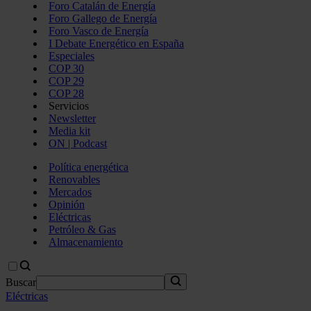
Foro Catalán de Energía
Foro Gallego de Energía
Foro Vasco de Energía
I Debate Energético en España
Especiales
COP 30
COP 29
COP 28
Servicios
Newsletter
Media kit
ON | Podcast
Política energética
Renovables
Mercados
Opinión
Eléctricas
Petróleo & Gas
Almacenamiento
Buscar
Eléctricas