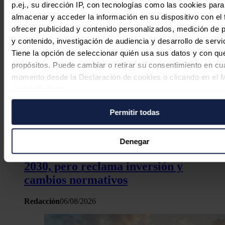
Sandra Acosta
07/08/2026
p.ej., su dirección IP, con tecnologías como las cookies para
almacenar y acceder la información en su dispositivo con el 
ofrecer publicidad y contenido personalizados, medición de p
y contenido, investigación de audiencia y desarrollo de servi
Tiene la opción de seleccionar quién usa sus datos y con qu
La edad media del parque
propósitos. Puede cambiar o retirar su consentimiento en cu
automovilístico español vuelve a
momento desde la Declaración de cookies o clicando en el 
aumentar en 2025 hasta los 14,6 años
consentimiento.
Redacción
06/08/2026
Permitir todas
Si lo permite, también quisiéramos:
Recopilar información sobre su ubicación geográfica
puede tener una precisión de varios metros
Denegar
La aviación eléctrica se acerca a
Identificar su dispositivo analizándolo activamente p
características específicas (huellas digitales)
2030, pero reclama inversión y
Obtenga más información sobre cómo se procesan sus dato
cambios normativos
personales y establezca sus preferencias en la
sección de 
Puede cambiar o retirar su consentimiento en cualquier mo
Redacción
06/08/2026
la Declaración de cookies.