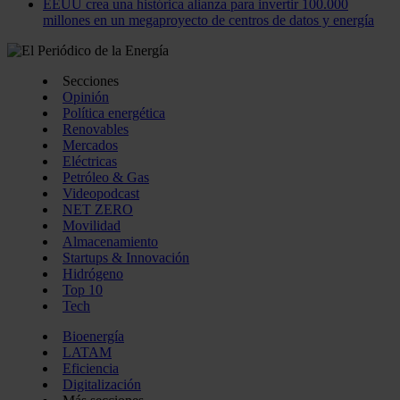
EEUU crea una histórica alianza para invertir 100.000
millones en un megaproyecto de centros de datos y energía
Secciones
Opinión
Política energética
Renovables
Mercados
Eléctricas
Petróleo & Gas
Videopodcast
NET ZERO
Movilidad
Almacenamiento
Startups & Innovación
Hidrógeno
Top 10
Tech
Bioenergía
LATAM
Eficiencia
Digitalización