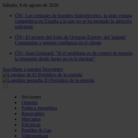
Sábado, 8 de agosto de 2026
ÓN | Las centrales de bombeo hidroeléctrico, la gran ventaja
competitiva en España a la que no se ha prestado la atención
suficiente
ÓN | El secreto del éxito de Octopus Energy: del 'pulpito'
Constantine a generar confianza en el cliente
ÓN | Joan Groizard: "Si el problema es de control de tensión,
la respuesta desde luego no es la nuclear"
Suscríbete a nuestra Newsletter
Secciones
Opinión
Política energética
Renovables
Mercados
Eléctricas
Petróleo & Gas
Videopodcast