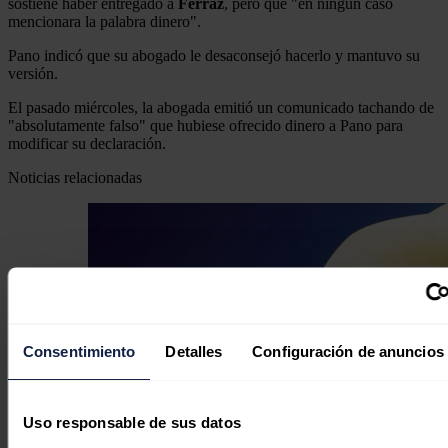
sostiene haber entregado a
Ferraz
, pero que "en ningún caso
mencionara la palabra dinero".
Pano indicó que su abogado le desaconsejó hacerlo y mantuvo su
versión.
El pasado miércoles, la abogada emitió un comunicado tachando de
"absolutamente falso" que hubiese ofrecido dinero a Pano para
modificar su declaración.
Noticias relacionadas
Consentimiento
Detalles
Configuración de anuncios
Uso responsable de sus datos