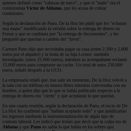
quienes definió como "cabezas de turco", y que el "malo" era el
comisionista
Víctor de Aldama
, que les acusa de cobrar
comisiones.
Según la declaración de Pano, De la Hoz les pidió que les "echaran
una mano" modificando la versión sobre la entrega de dinero en
Ferraz y que se cambiara por "la entrega de documentos", y les
preguntó que querían a cambio del "favor".
Carmen Pano dijo que necesitaba pagar su casa (entre 2.500 y 2.800
euros por el alquiler) y la boda de su hija Leonor -también
investigada- (unos 25.000 euros), mientras su acompañante reclamó
15.000 euros para comprarse un coche. Un total de unos 250.000
euros, señaló después a la UCO.
La empresaria relató que, tras salir un momento, De la Hoz volvió a
la sala con un teléfono en manos libres mientras conversaba con un
hombre, a quien dijo que lo que se había publicado respecto a la
entrega de dinero era "cierto" y que aceptaran lo que querían.
En una cuarta reunión, según la declaración de Pano, el socio de De
La Hoz les confirmó que "habían aceptado todo" y que justificarían
los ingresos mediante la instrumentalización de algún tipo de
contrato laboral. Les indicó que tenían que decir que la culpa era de
Aldama
y que
Pano
no sabía lo que había en los sobres que