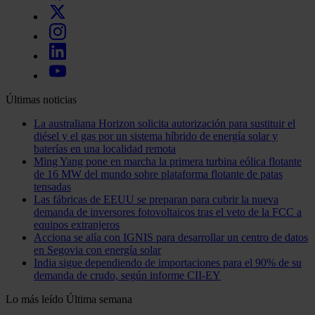
Últimas noticias
La australiana Horizon solicita autorización para sustituir el
diésel y el gas por un sistema híbrido de energía solar y
baterías en una localidad remota
Ming Yang pone en marcha la primera turbina eólica flotante
de 16 MW del mundo sobre plataforma flotante de patas
tensadas
Las fábricas de EEUU se preparan para cubrir la nueva
demanda de inversores fotovoltaicos tras el veto de la FCC a
equipos extranjeros
Acciona se alía con IGNIS para desarrollar un centro de datos
en Segovia con energía solar
India sigue dependiendo de importaciones para el 90% de su
demanda de crudo, según informe CII-EY
Lo más leído
Última semana