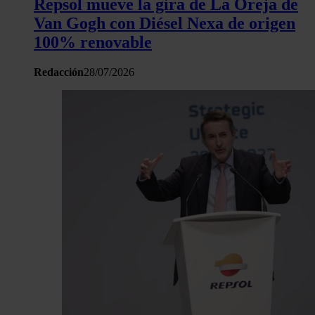
Repsol mueve la gira de La Oreja de
Van Gogh con Diésel Nexa de origen
Las cookies de este sitio web se usan para personalizar el c
100% renovable
y los anuncios, ofrecer funciones de redes sociales y analiza
tráfico. Además, compartimos información sobre el uso que 
Redacción
28/07/2026
sitio web con nuestros partners de redes sociales, publicida
análisis web, quienes pueden combinarla con otra informació
haya proporcionado o que hayan recopilado a partir del uso 
hecho de sus servicios.