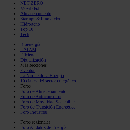
NET ZERO
Movilidad
Almacenamiento
Startups & Innovación
Hidrógeno
Top 10
Tech
Bioenergía
LATAM
Eficiencia
Digitalización
Más secciones
Eventos
La Noche de la Energía
10 claves del sector energético
Foros
Foro de Almacenamiento
Foro de Autoconsumo
Foro de Movilidad Sostenible
Foro de Transición Energética
Foro Industrial
Foros regionales
Foro Andaluz de Energía