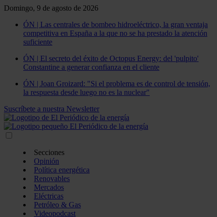
Domingo, 9 de agosto de 2026
ÓN | Las centrales de bombeo hidroeléctrico, la gran ventaja
competitiva en España a la que no se ha prestado la atención
suficiente
ÓN | El secreto del éxito de Octopus Energy: del 'pulpito'
Constantine a generar confianza en el cliente
ÓN | Joan Groizard: "Si el problema es de control de tensión,
la respuesta desde luego no es la nuclear"
Suscríbete a nuestra Newsletter
Secciones
Opinión
Política energética
Renovables
Mercados
Eléctricas
Petróleo & Gas
Videopodcast