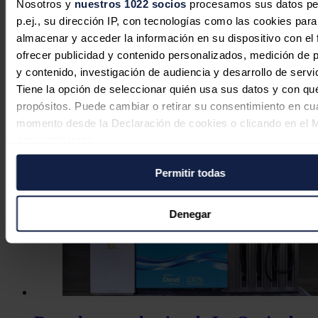
Nosotros y
nuestros 1022 socios
procesamos sus datos pe
p.ej., su dirección IP, con tecnologías como las cookies para
Repsol sella alianza con Talos Energy
almacenar y acceder la información en su dispositivo con el 
para impulsar desarrollo del Bloque
ofrecer publicidad y contenido personalizados, medición de p
29 en aguas de México
y contenido, investigación de audiencia y desarrollo de servi
Tiene la opción de seleccionar quién usa sus datos y con qu
Redacción
28/07/2026
propósitos. Puede cambiar o retirar su consentimiento en cu
momento desde la Declaración de cookies o clicando en el 
consentimiento.
Permitir todas
Si lo permite, también quisiéramos:
Recopilar información sobre su ubicación geográfica
puede tener una precisión de varios metros
Denegar
Identificar su dispositivo analizándolo activamente p
características específicas (huellas digitales)
Obtenga más información sobre cómo se procesan sus dato
personales y establezca sus preferencias en la
sección de 
Puede cambiar o retirar su consentimiento en cualquier mo
la Declaración de cookies.