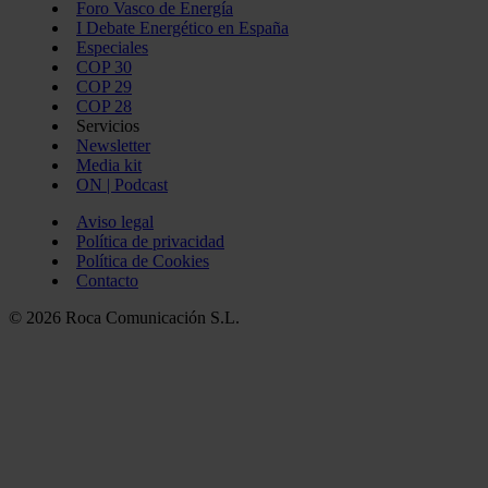
Foro Vasco de Energía
I Debate Energético en España
Especiales
COP 30
COP 29
COP 28
Servicios
Newsletter
Media kit
ON | Podcast
Aviso legal
Política de privacidad
Política de Cookies
Contacto
© 2026 Roca Comunicación S.L.