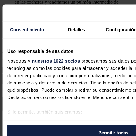
en las cocheras y tendríamos un pulmón intermedio de
almacenamiento, tan necesario en estos momento de
excedentes al mediodía, los precios de la energía serían muy
baratos y por lo tanto competitivos.
Consentimiento
Detalles
Configuración
Responder
Deja tu comentario
Uso responsable de sus datos
Tu dirección de correo electrónico no será publicada. Todos los
campos son obligatorios
Nosotros y
nuestros 1022 socios
procesamos sus datos pers
tecnologías como las cookies para almacenar y acceder la in
de ofrecer publicidad y contenido personalizados, medición d
de audiencia y desarrollo de servicios. Tiene la opción de s
Este sitio web está protegido por reCAPTCHA y la
Política de
qué propósitos. Puede cambiar o retirar su consentimiento 
privacidad
y
Términos de servicio
de Google aplican.
Declaración de cookies o clicando en el Menú de consentimi
Enviar comentario
Si lo permite, también quisiéramos:
Síguenos en redes sociales
Recopilar información sobre su ubicación geográfica 
varios metros
Permitir todas
Identificar su dispositivo analizándolo activamente p