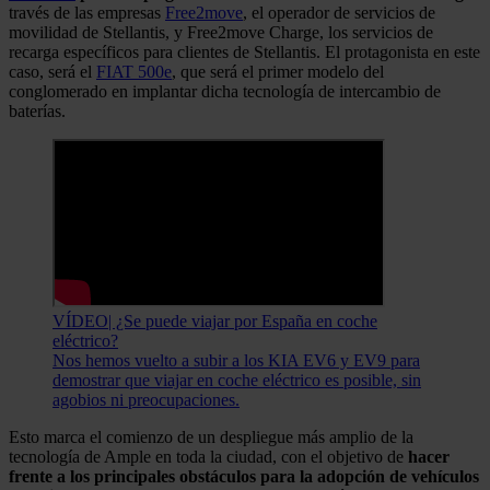
través de las empresas
Free2move
, el operador de servicios de
movilidad de Stellantis, y Free2move Charge, los servicios de
recarga específicos para clientes de Stellantis. El protagonista en este
caso, será el
FIAT 500e
, que será el primer modelo del
conglomerado en implantar dicha tecnología de intercambio de
baterías.
VÍDEO| ¿Se puede viajar por España en coche
eléctrico?
Nos hemos vuelto a subir a los KIA EV6 y EV9 para
demostrar que viajar en coche eléctrico es posible, sin
agobios ni preocupaciones.
Esto marca el comienzo de un despliegue más amplio de la
tecnología de Ample en toda la ciudad, con el objetivo de
hacer
frente a los principales obstáculos para la adopción de vehículos