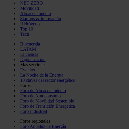
NET ZERO
Movilidad
Almacenamiento
Startups & Innovación
Hidrógeno
Top 10
Tech
Bioenergía
LATAM
Eficiencia
Digitalización
Más secciones
Eventos
La Noche de la Energía
10 claves del sector energético
Foros
Foro de Almacenamiento
Foro de Autoconsumo
Foro de Movilidad Sostenible
Foro de Transición Energética
Foro Industrial
Foros regionales
Foro Andaluz de Energía