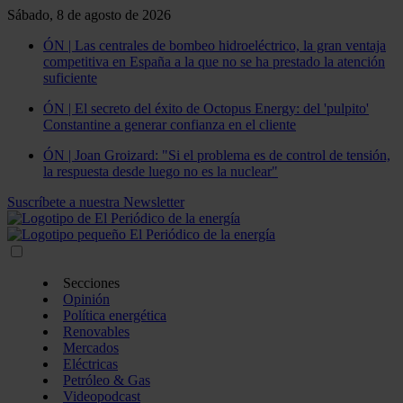
Sábado, 8 de agosto de 2026
ÓN | Las centrales de bombeo hidroeléctrico, la gran ventaja
competitiva en España a la que no se ha prestado la atención
suficiente
ÓN | El secreto del éxito de Octopus Energy: del 'pulpito'
Constantine a generar confianza en el cliente
ÓN | Joan Groizard: "Si el problema es de control de tensión,
la respuesta desde luego no es la nuclear"
Suscríbete a nuestra Newsletter
Secciones
Opinión
Política energética
Renovables
Mercados
Eléctricas
Petróleo & Gas
Videopodcast