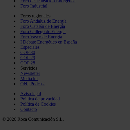
Foro de Transición Energética
Foro Industrial
Foros regionales
Foro Andaluz de Energía
Foro Catalán de Energía
Foro Gallego de Energía
Foro Vasco de Energía
I Debate Energético en España
Especiales
COP 30
COP 29
COP 28
Servicios
Newsletter
Media kit
ON | Podcast
Aviso legal
Política de privacidad
Política de Cookies
Contacto
© 2026 Roca Comunicación S.L.