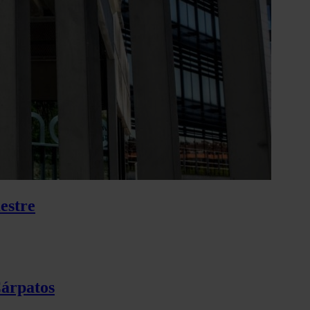
mestre
Cárpatos