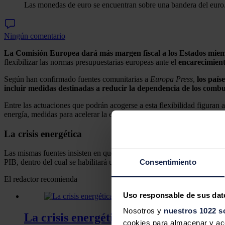
Las monedas de euro se encuentran sobre una bandera del euro
Ningún comentario
La Comisión Europea dará más margen fiscal a los Estados miembr
flexibilizar las normas presupuestarias europeas ante el
encarecimient
Según han confirmado fuentes comunitarias a
Europa Press
,
los país
incluir medidas destinadas a reducir la dependencia de los combus
Entre las actuaciones que podrán acogerse a esta flexibilidad figuran
energía, medidas para acelerar la electrificación o actuaciones destina
La crisis energética
Las mismas fuentes insisten en que la medida no alterará las salvaguard
Consentimiento
PIB, dentro del cual se habilitará un margen específico de hasta el 0
El redactor recomienda
Uso responsable de sus dat
Nosotros y
nuestros 1022 s
La crisis energética impulsa la integra
cookies para almacenar y acce