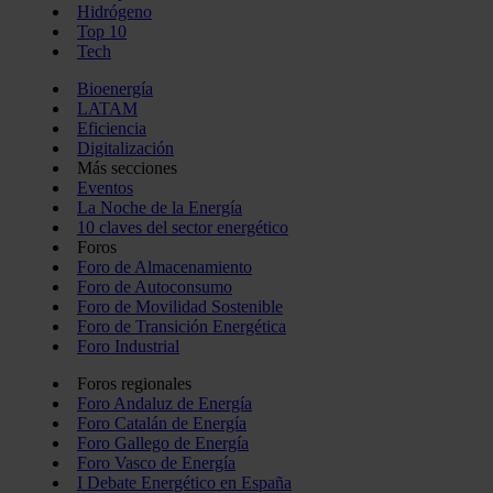
Hidrógeno
Top 10
Tech
Bioenergía
LATAM
Eficiencia
Digitalización
Más secciones
Eventos
La Noche de la Energía
10 claves del sector energético
Foros
Foro de Almacenamiento
Foro de Autoconsumo
Foro de Movilidad Sostenible
Foro de Transición Energética
Foro Industrial
Foros regionales
Foro Andaluz de Energía
Foro Catalán de Energía
Foro Gallego de Energía
Foro Vasco de Energía
I Debate Energético en España