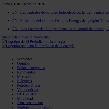
Jueves, 6 de agosto de 2026
ÓN | Las centrales de bombeo hidroeléctrico, la gran ventaja co
ÓN | El secreto del éxito de Octopus Energy: del 'pulpito' Const
ÓN | Joan Groizard: "Si el problema es de control de tensión, l
Suscríbete a nuestra Newsletter
Secciones
Opinión
Política energética
Renovables
Mercados
Eléctricas
Petróleo & Gas
Videopodcast
NET ZERO
Movilidad
Almacenamiento
Startups & Innovación