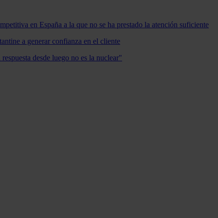
mpetitiva en España a la que no se ha prestado la atención suficiente
antine a generar confianza en el cliente
a respuesta desde luego no es la nuclear"