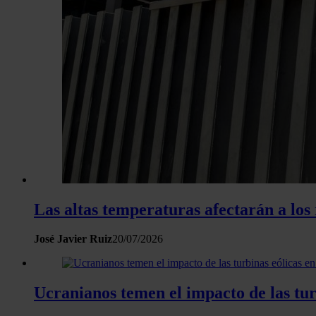
Las altas temperaturas afectarán a los 
José Javier Ruiz
20/07/2026
Ucranianos temen el impacto de las tur