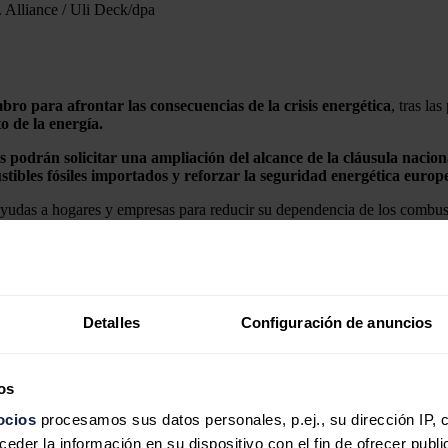
.
Alliance / Uli Deck/dpa
o para afrontar las consecuencias de la crisis energética
, tras la
o de la energía.
es podrán solicitar una ampliación del alcance de la cláusula nacion
tibles fósiles importados y reforzar la seguridad energética europ
 ayudas a hogares y empresas para reducir su dependencia de los combust
das a mejorar la eficiencia energética y ampliar la capacidad de generac
as previstas para garantizar la sostenibilidad fiscal ni el límite máximo 
Detalles
Configuración de anuncios
,3% del PIB anual para medidas relacionadas con la energía durante 202
os
ocios
procesamos sus datos personales, p.ej., su dirección IP, 
ción vertical en el sector energético europeo
der la información en su dispositivo con el fin de ofrecer publi