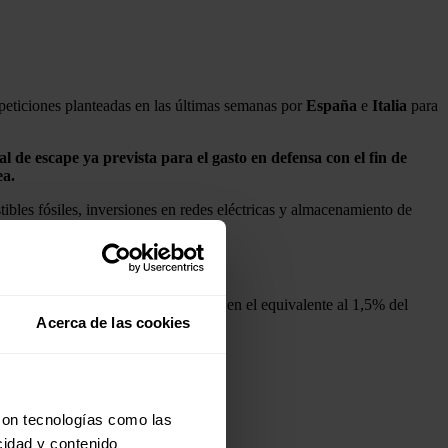
s peticiones planteadas en las últimas semanas por
España
e
Italia
para
al de escape ya prevista para el gasto en defensa con el fin de
ea.
ibles fósiles, inversiones en redes eléctricas y almacenamiento de
ión de energías limpias.
de flexibilidad ya autorizado, fijado en el equivalente al 1,5% del
Acerca de las cookies
6 y 2027.
con tecnologías como las
cidad y contenido