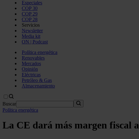
Especiales
COP 30
COP 29
COP 28
Servicios
Newsletter
Media kit
ON | Podcast
Política energética
Renovables
Mercados
Opinión
Eléctricas
Petróleo & Gas
Almacenamiento
Buscar
Política energética
La CE dará más margen fiscal a l