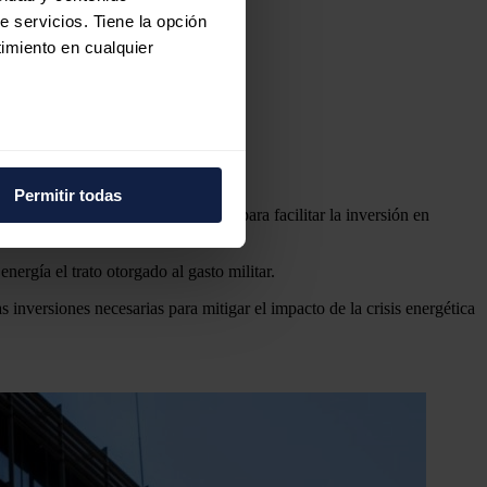
e servicios. Tiene la opción
imiento en cualquier
la guerra en Ucrania
e varios metros
ión"
icas (huellas digitales)
Permitir todas
eferencias en la
sección de
 UE celebrada en abril un debate para facilitar la inversión en
e cookies.
nergía el trato otorgado al gasto militar.
 funciones de redes sociales
 inversiones necesarias para mitigar el impacto de la crisis energética
con nuestros partners de
ue les haya proporcionado o