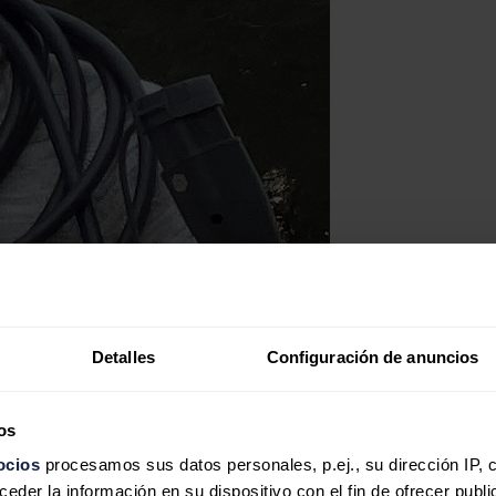
Detalles
Configuración de anuncios
os
ocios
procesamos sus datos personales, p.ej., su dirección IP, 
der la información en su dispositivo con el fin de ofrecer publi